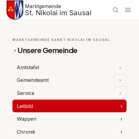
Marktgemeinde
St. Nikolai im Sausal
MARKTGEMEINDE SANKT NIKOLAI IM SAUSAL
Unsere Gemeinde
‹
Amtstafel
›
Unterpu
Gemeindeamt
›
Unterpu
Service
›
Unterpu
Leitbild
›
Wappen
›
Chronik
›