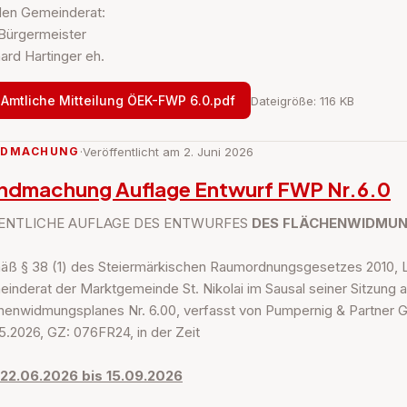
den Gemeinderat:
Bürgermeister
ard Hartinger eh.
Amtliche Mitteilung ÖEK-FWP 6.0.pdf
Dateigröße: 116 KB
NDMACHUNG
·
Veröffentlicht am 2. Juni 2026
ndmachung Auflage Entwurf FWP Nr.6.0
ENTLICHE AUFLAGE DES ENTWURFES
DES FLÄCHENWIDMUNG
ß § 38 (1) des Steiermärkischen Raumordnungsgesetzes 2010, LGB
inderat der Marktgemeinde St. Nikolai im Sausal seiner Sitzung
henwidmungsplanes Nr. 6.00, verfasst von Pumpernig & Partner Gm
5.2026, GZ: 076FR24, in der Zeit
 22.06.2026 bis 15.09.2026