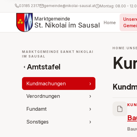
03185 2317
gemeinde@nikolai-sausal.at
Marktgemeinde
Unser
Home
St. Nikolai im Sausal
Gemei
HOME
UNS
MARKTGEMEINDE SANKT NIKOLAI
Ku
IM SAUSAL
Amtstafel
‹
Kundmachungen
›
Kundm
Verordnungen
›
KU
Fundamt
›
Ba
Sonstiges
›
Bau