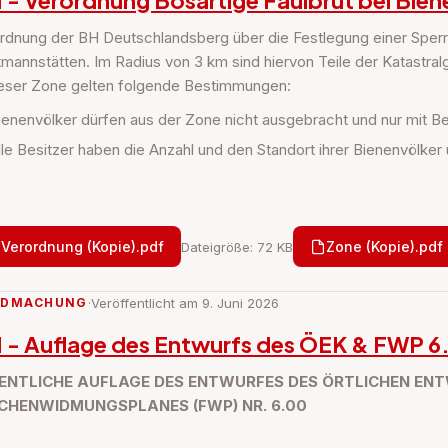
 - Verordnung Bösartige Faulbrut bei Bien
rdnung der BH Deutschlandsberg über die Festlegung einer Sperrz
mannstätten. Im Radius von 3 km sind hiervon Teile der Katastr
ieser Zone gelten folgende Bestimmungen:
ienenvölker dürfen aus der Zone nicht ausgebracht und nur mit B
lle Besitzer haben die Anzahl und den Standort ihrer Bienenvölke
Verordnung (Kopie).pdf
Zone (Kopie).pdf
Dateigröße: 72 KB
NDMACHUNG
·
Veröffentlicht am 9. Juni 2026
 - Auflage des Entwurfs des ÖEK & FWP 6
ENTLICHE AUFLAGE DES ENTWURFES DES ÖRTLICHEN ENT
CHENWIDMUNGSPLANES (FWP) NR. 6.00