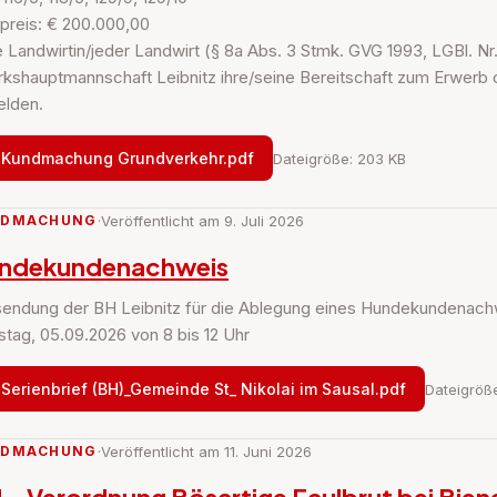
preis: € 200.000,00
 Landwirtin/jeder Landwirt (§ 8a Abs. 3 Stmk. GVG 1993, LGBl. Nr
rkshauptmannschaft Leibnitz ihre/seine Bereitschaft zum Erwerb ob
lden.
Kundmachung Grundverkehr.pdf
Dateigröße: 203 KB
NDMACHUNG
·
Veröffentlicht am 9. Juli 2026
ndekundenachweis
endung der BH Leibnitz für die Ablegung eines Hundekundenach
tag, 05.09.2026 von 8 bis 12 Uhr
Serienbrief (BH)_Gemeinde St_ Nikolai im Sausal.pdf
Dateigröß
NDMACHUNG
·
Veröffentlicht am 11. Juni 2026