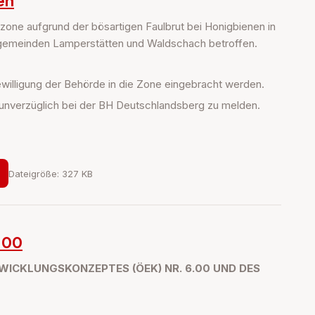
en
one aufgrund der bösartigen Faulbrut bei Honigbienen in
algemeinden Lamperstätten und Waldschach betroffen.
ewilligung der Behörde in die Zone eingebracht werden.
r unverzüglich bei der BH Deutschlandsberg zu melden.
Dateigröße: 327 KB
.00
WICKLUNGSKONZEPTES (ÖEK) NR. 6.00 UND DES