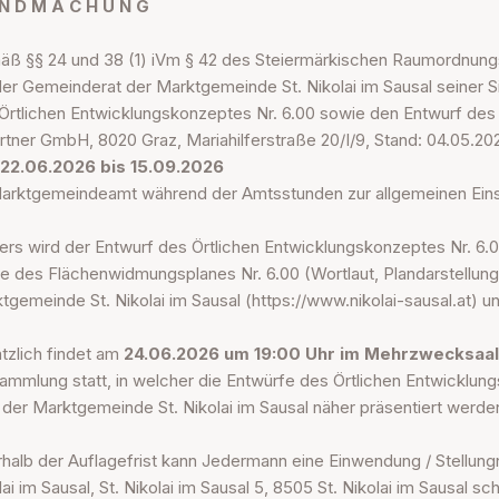
N D M A C H U N G
ß §§ 24 und 38 (1) iVm § 42 des Steiermärkischen Raumordnungsg
der Gemeinderat der Marktgemeinde St. Nikolai im Sausal seiner 
Örtlichen Entwicklungskonzeptes Nr. 6.00 sowie den Entwurf des
rtner GmbH, 8020 Graz, Mariahilferstraße 20/I/9, Stand: 04.05.202
 22.06.2026 bis 15.09.2026
arktgemeindeamt während der Amtsstunden zur allgemeinen Einsic
ers wird der Entwurf des Örtlichen Entwicklungskonzeptes Nr. 6.0
e des Flächenwidmungsplanes Nr. 6.00 (Wortlaut, Plandarstellun
tgemeinde St. Nikolai im Sausal (https://www.nikolai-sausal.at)
tzlich findet am
24.06.2026 um 19:00 Uhr im Mehrzwecksaal
ammlung statt, in welcher die Entwürfe des Örtlichen Entwicklu
 der Marktgemeinde St. Nikolai im Sausal näher präsentiert werde
rhalb der Auflagefrist kann Jedermann eine Einwendung / Stell
lai im Sausal, St. Nikolai im Sausal 5, 8505 St. Nikolai im Sausal sc