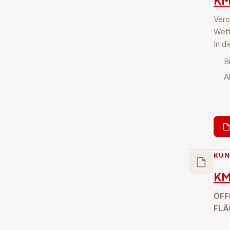
KM
Vero
Wett
In d
B
A
KU
KM
ÖFF
FLÄ