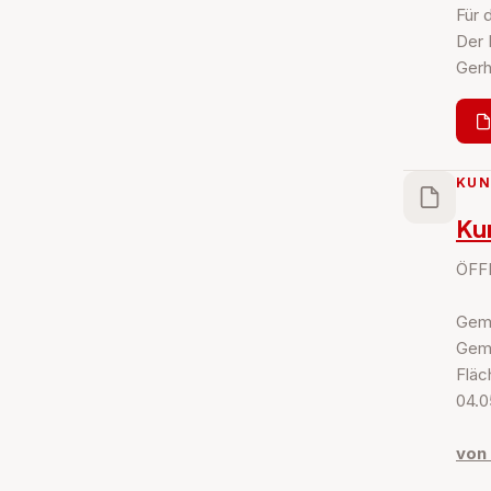
Für 
Der 
Gerh
KU
Ku
ÖFF
Gemä
Geme
Fläc
04.0
von