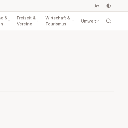
A
+
ng &
Freizeit &
Wirtschaft &
Umwelt
en
Vereine
Tourismus