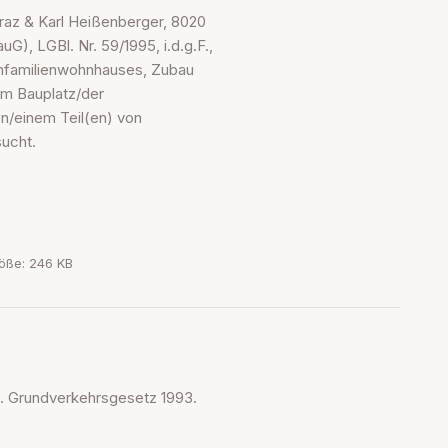
raz & Karl Heißenberger, 8020
), LGBl. Nr. 59/1995, i.d.g.F.,
Einfamilienwohnhauses, Zubau
em Bauplatz/der
/einem Teil(en) von
ucht.
öße: 246 KB
. Grundverkehrsgesetz 1993.