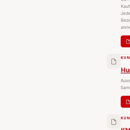
Kauf
Jede
Bezi
anme
KU
Hu
Auss
Sams
KU