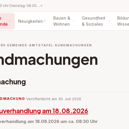
Montag: 08.00 - 12.00 Uhr Dienstag: 08.00 - 12.00 Uhr Mittwoch: kein Parteienverkehr Donnerstag: 08.00 - 12.00 Uhr und 15.00 - 18.00 Uhr Freitag: 08.00 - 12.00 Uhr Von 24.12. bis 01.01. ist das Marktgemeindeamt geschlossen!
e
Bauen &
Gesundheit
Bildu
Neuigkeiten
nde
Wohnen
& Soziales
Wiss
ERE GEMEINDE
AMTSTAFEL
KUNDMACHUNGEN
ndmachungen
achung
NDMACHUNG
·
Veröffentlicht am 30. Juli 2026
uverhandlung am 18.08.2026
verhandlung am 18.08.2026 um ca. 08:30 Uhr