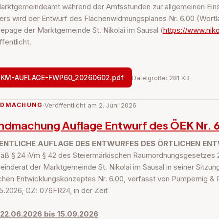
arktgemeindeamt während der Amtsstunden zur allgemeinen Einsic
ers wird der Entwurf des Flächenwidmungsplanes Nr. 6.00 (Wortlau
page der Marktgemeinde St. Nikolai im Sausal (
https://www.niko
fentlicht.
KM-AUFLAGE-FWP60_20260602.pdf
Dateigröße: 281 KB
NDMACHUNG
·
Veröffentlicht am 2. Juni 2026
ndmachung Auflage Entwurf des ÖEK Nr. 
ENTLICHE AUFLAGE DES ENTWURFES DES ÖRTLICHEN ENT
ß § 24 iVm § 42 des Steiermärkischen Raumordnungsgesetzes 201
inderat der Marktgemeinde St. Nikolai im Sausal in seiner Sitzu
ichen Entwicklungskonzeptes Nr. 6.00, verfasst von Pumpernig & P
5.2026, GZ: 076FR24, in der Zeit
 22.06.2026 bis 15.09.2026