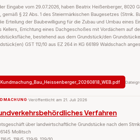
der Eingabe vom 29.07.2026, haben Beatrix Heißenberger, 8020 G
, gemäß § 22 Abs. 1 des Steiermärkischen Baugesetzes (Stmk. BauG
ie Erteilung der Baubewilligung für die Zubau und Umbau eines 
s Kellers, Errichtung eines Dachgeschoßes mit Vordächern auf d
dstücksfläche, bestehend aus dem Grundstück/den Grundstücken
dstück(en) GST 112/10 aus EZ 264 in KG 66189 Waldschach anges
Kundmachung_Bau_Heissenberger_20260818_WEB.pdf
Dateigr
NDMACHUNG
·
Veröffentlicht am 21. Juli 2026
undverkehrsbehördliches Verfahren
tsgeschäft über landwirtschaftliche Grundstücke nach dem Stmk
6145 Mollitsch
116/5, 118/5, 129/9, 129/10