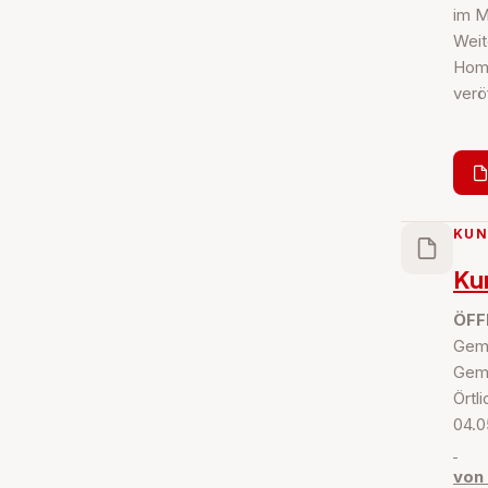
im M
Weit
Home
veröf
KU
Ku
ÖFF
Gemä
Geme
Örtl
04.0
von