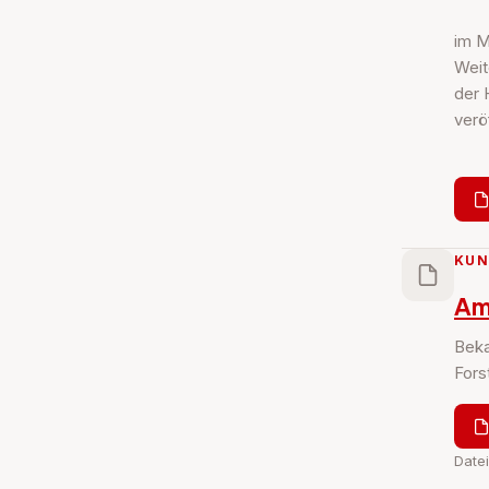
im M
Weit
der 
veröf
KU
Am
Beka
Fors
Date