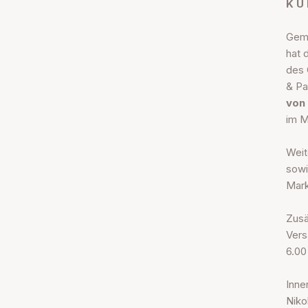
K U 
Gemä
hat 
des 
& Pa
von
im M
Weit
sowi
Mark
Zusä
Vers
6.00
Inne
Niko