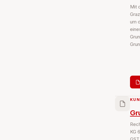
Mit 
Graz
um d
eine
Grun
Grun
KU
Gr
Rech
KG 6
GST 