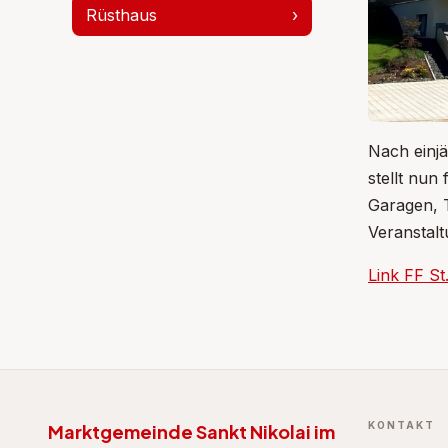
Rüsthaus
›
Nach einj
stellt nun
Garagen, 
Veranstalt
Link FF St
KONTAKT
Marktgemeinde Sankt Nikolai im