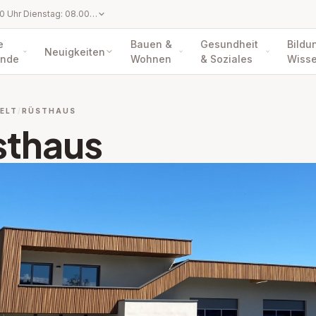
Montag: 08.00 - 12.00 Uhr Dienstag: 08.00 - 12.00 Uhr Mittwoch: kein Parteienverkehr Donnerstag: 08.00 - 12.00 Uhr und 15.00 - 18.00 Uhr Freitag: 08.00 - 12.00 Uhr Von 24.12. bis 01.01. ist das Marktgemeindeamt geschlossen!
e
Bauen &
Gesundheit
Bildu
Neuigkeiten
nde
Wohnen
& Soziales
Wiss
ELT
RÜSTHAUS
sthaus
pen: Altstoffsammelzentrum