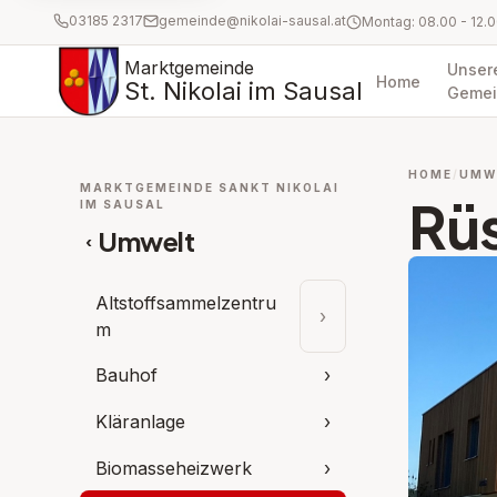
03185 2317
gemeinde@nikolai-sausal.at
Marktgemeinde
Unser
Home
St. Nikolai im Sausal
Gemei
HOME
UMW
MARKTGEMEINDE SANKT NIKOLAI
Rü
IM SAUSAL
Umwelt
‹
Altstoffsammelzentru
›
Unterpunkte aufklap
m
Bauhof
›
Kläranlage
›
Biomasseheizwerk
›